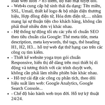
load web luôn > 85 điểm, độ bảo mật tuyệt đối.
- Web4s cung cấp hệ sinh thái đa dạng: Tên miền,
SSL, Umail, thiết kế logo & bộ nhận diện thương
hiệu, Hợp đồng điện tử, Hóa đơn điện tử,.... nhằm
mang lại sự thuận tiện cho khách hàng, không cần
phải thuê nhiều đơn vị khác nhau.
- Hệ thống tự động tối ưu các yếu tố chuẩn SEO
theo tiêu chuẩn của Google: Thẻ meta title, meta
description, meta keywords, thẻ tags, thẻ heading
H1, H2, H3... hỗ trợ web đạt thứ hạng cao trên các
công cụ tìm kiếm.
- Thiết kế website yoga trọn gói chuẩn
Responsive, hiển thị dễ dàng trên mọi thiết bị di
động và tương thích với các trình duyệt web,
không cần phải làm nhiều phiên bản khác nhau.
- Hỗ trợ cài đặt các công cụ phân tích, theo dõi
hiệu suất làm web: Google Analytics, Google
Search Console...
- Chế độ bảo hành web trọn đời. Hỗ trợ kỹ thuật
24/24.