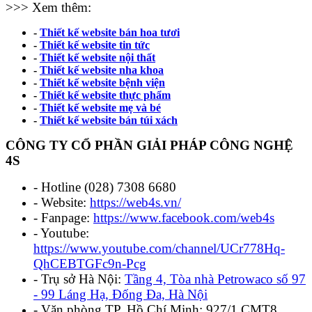
>>> Xem thêm:
-
Thiết kế website bán hoa tươi
-
Thiết kế website tin tức
-
Thiết kế website nội thất
-
Thiết kế website nha khoa
-
Thiết kế website bệnh viện
-
Thiết kế website thực phẩm
-
Thiết kế website mẹ và bé
-
Thiết kế website bán túi xách
CÔNG TY CỔ PHẦN GIẢI PHÁP CÔNG NGHỆ
4S
- Hotline (028) 7308 6680
- Website:
https://web4s.vn/
- Fanpage:
https://www.facebook.com/web4s
- Youtube:
https://www.youtube.com/channel/UCr778Hq-
QhCEBTGFc9n-Pcg
- Trụ sở Hà Nội:
Tầng 4, Tòa nhà Petrowaco số 97
- 99 Láng Hạ, Đống Đa, Hà Nội
- Văn phòng TP. Hồ Chí Minh: 927/1 CMT8,