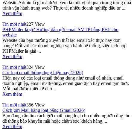
Website Admin là gì mà được xem là một vị trí quan trọng trong quá
trình vận hành trang web? Thực tế, nhiều doanh nghiệp đầu tư ...
Xem thêm
Tin mới nhất
227 View
PHPMailer là gì? Hướng dẫn gửi email SMTP bằng PHP cho
website
Website của bạn thường xuyên thất lạc email xác thực hay đơn
hàng? Đối với các doanh nghiệp vận hành hệ thống, việc tích hợp
PHPMailer là giải ...
Xem thêm
Tin mới nhất
324 View
Các loại email thông dụng hiện nay (2026)
Hiện nay có các loại email thông dụng như email cá nhân, email
doanh nghiệp, email marketing, email giao dịch hay email tạm thời.
Mỗi loại được thiết kế cho ...
Xem thêm
Tin mới nhất
356 View
Cách gửi Mail hàng loạt bằng Gmail (2026)
Bạn đang cần tìm cách gửi mail hàng loạt cho nhiều người cùng lúc
để thông báo khuyến mãi hoặc chăm sóc khách hàng ...
Xem thêm