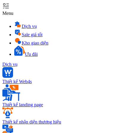
Menu
Dịch vụ
Sale giá tốt
Kho giao diện
Ưu đãi
Dịch vụ
Thiết kế Web4s
Thiết kế landing page
Thiết kế nhận diện thương hiệu