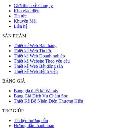
Giới thiệu về Công ty
Kho giao diện
Tin tức
Khuyến Mãi
Liên hệ
SẢN PHẨM
Thiết kế Web Bán hàng
Thiết kế Web Tin tức
Thiết kế Web Doanh nghiệp
Thiết kế Website Theo yêu cầu
Thiết kế Web Bất động sản
Thiết kế Web Bệnh viện
BẢNG GIÁ
Bảng giá thiết kế Web4s
Bảng Giá Dịch Vụ Chăm Sóc
Thiết Kế Bộ Nhận Diện Thương Hiệu
TRỢ GIÚP
Tài liệu hướng dẫn
Hướng dẫn thanh toán