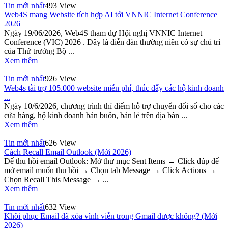
Tin mới nhất
493 View
Web4S mang Website tích hợp AI tới VNNIC Internet Conference
2026
Ngày 19/06/2026, Web4S tham dự Hội nghị VNNIC Internet
Conference (VIC) 2026 . Đây là diễn đàn thường niên có sự chủ trì
của Thứ trưởng Bộ ...
Xem thêm
Tin mới nhất
926 View
Web4s tài trợ 105.000 website miễn phí, thúc đẩy các hộ kinh doanh
...
Ngày 10/6/2026, chương trình thí điểm hỗ trợ chuyển đổi số cho các
cửa hàng, hộ kinh doanh bán buôn, bán lẻ trên địa bàn ...
Xem thêm
Tin mới nhất
626 View
Cách Recall Email Outlook (Mới 2026)
Để thu hồi email Outlook: Mở thư mục Sent Items → Click đúp để
mở email muốn thu hồi → Chọn tab Message → Click Actions →
Chọn Recall This Message → ...
Xem thêm
Tin mới nhất
632 View
Khôi phục Email đã xóa vĩnh viễn trong Gmail được không? (Mới
2026)