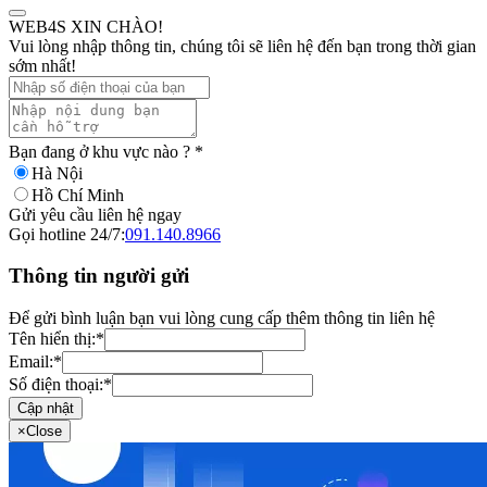
WEB4S XIN CHÀO!
Vui lòng nhập thông tin, chúng tôi sẽ liên hệ đến bạn trong thời gian
sớm nhất!
Bạn đang ở khu vực nào ?
*
Hà Nội
Hồ Chí Minh
Gửi yêu cầu liên hệ ngay
Gọi hotline 24/7:
091.140.8966
Thông tin người gửi
Để gửi bình luận bạn vui lòng cung cấp thêm thông tin liên hệ
Tên hiển thị:
*
Email:
*
Số điện thoại:
*
Cập nhật
×
Close