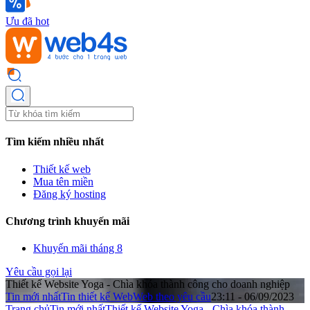
Ưu đã hot
Tìm kiếm nhiều nhất
Thiết kế web
Mua tên miền
Đăng ký hosting
Chương trình khuyến mãi
Khuyến mãi tháng 8
Yêu cầu gọi lại
Thiết kế Website Yoga - Chìa khóa thành công cho doanh nghiệp
Tin mới nhất
Tin thiết kế Web
Web theo yêu cầu
23:11 - 06/09/2023
Trang chủ
Tin mới nhất
Thiết kế Website Yoga - Chìa khóa thành