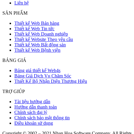
Liên hệ
SẢN PHẨM
Thiết kế Web Bán hàng
Thiết kế Web Tin tức
Thiết kế Web Doanh nghiệp
Thiết kế Website Theo yêu cầu
Thiết kế Web Bất động sản
Thiết kế Web Bệnh viện
BẢNG GIÁ
Bảng giá thiết kế Web4s
Bảng Giá Dịch Vụ Chăm Sóc
Thiết Kế Bộ Nhận Diện Thương Hiệu
TRỢ GIÚP
Tài liệu hướng dẫn
Hướng dẫn thanh toán
Chính sách đại lý
Chính sách bảo mật thông tin
Điều khoản sử dụng
Copyright © 2002 – 2021 Nhan Hoa Software Company. All Rights