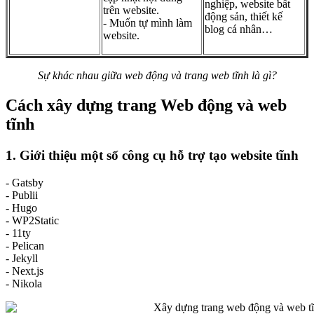
nghiệp, website bất
trên website.
động sản, thiết kế
- Muốn tự mình làm
blog cá nhân…
website.
Sự khác nhau giữa web động và trang web tĩnh là gì?
Cách xây dựng trang Web động và web
tĩnh
1. Giới thiệu một số công cụ hỗ trợ tạo website tĩnh
- Gatsby
- Publii
- Hugo
- WP2Static
- 11ty
- Pelican
- Jekyll
- Next.js
- Nikola