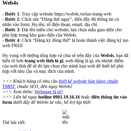
Web4s
- Bước 1
: Truy cập website https://web4s.vn/tao-trang-web
- Bước 2
: Click nút “Dùng thử ngay”, điền đầy đủ thông tin cá
nhân vào form: Họ tên, số điện thoại, email, địa chỉ.
- Bước 3
: Đặt tên miền cho website, lựa chọn mẫu giao diện cho
phù hợp trong kho giao diện của Web4s.
- Bước 4
: Click “Đăng ký dùng thử” là hoàn thành việc đăng ký tạo
web FREE
Hy vọng với những tổng hợp và chia sẻ trên đây của
Web4s
, bạn đã
hiểu rõ hơn
trang web tĩnh là gì
, web động là gì, ưu nhược điểm
của web tĩnh để từ đó lựa chọn cho mình loại web để thiết kế phù
hợp với nhu cầu và mục đích của mình.
>>> Khách hàng có nhu cầu
thiết kế website bán hàng chuẩn
TMĐT
, chuẩn SEO, đến ngay Web4s!
>>> Xem thêm:
Webpage là gì?
>>> Liên hệ ngay
hotline 0901.19.16.16
hoặc
điền thông tin vào
form
dưới đây để Web4s tư vấn, hỗ trợ kịp thời
Thẻ bài viết: