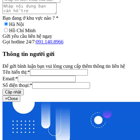
Bạn đang ở khu vực nào ?
*
Hà Nội
Hồ Chí Minh
Gửi yêu cầu liên hệ ngay
Gọi hotline 24/7:
091.140.8966
Thông tin người gửi
Để gửi bình luận bạn vui lòng cung cấp thêm thông tin liên hệ
Tên hiển thị:
*
Email:
*
Số điện thoại:
*
Cập nhật
×
Close