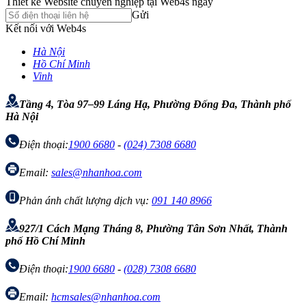
Thiết kế Website chuyên nghiệp tại Web4s ngay
Gửi
Kết nối với Web4s
Hà Nội
Hồ Chí Minh
Vinh
Tầng 4, Tòa 97–99 Láng Hạ, Phường Đống Đa, Thành phố
Hà Nội
Điện thoại:
1900 6680
-
(024) 7308 6680
Email:
sales@nhanhoa.com
Phản ánh chất lượng dịch vụ:
091 140 8966
927/1 Cách Mạng Tháng 8, Phường Tân Sơn Nhất, Thành
phố Hồ Chí Minh
Điện thoại:
1900 6680
-
(028) 7308 6680
Email:
hcmsales@nhanhoa.com