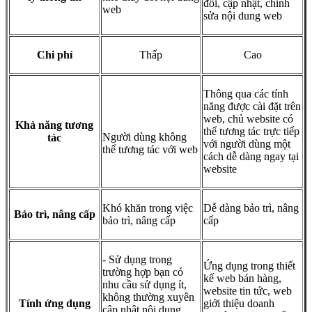
đổi, cập nhật, chỉnh
web
sửa nội dung web
Chi phí
Thấp
Cao
Thông qua các tính
năng được cài đặt trên
web, chủ website có
Khả năng tương
thể tương tác trực tiếp
Người dùng không
tác
với người dùng một
thể tương tác với web
cách dễ dàng ngay tại
website
Khó khăn trong việc
Dễ dàng bảo trì, nâng
Bảo trì, nâng cấp
bảo trì, nâng cấp
cấp
- Sử dụng trong
Ứng dụng trong thiết
trường hợp bạn có
kế web bán hàng,
nhu cầu sử dụng ít,
website tin tức, web
không thường xuyên
Tính ứng dụng
giới thiệu doanh
cập nhật nội dung