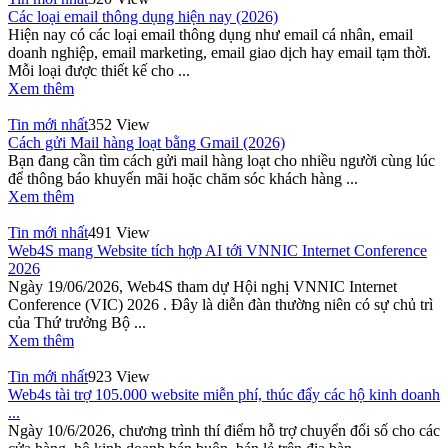
Các loại email thông dụng hiện nay (2026)
Hiện nay có các loại email thông dụng như email cá nhân, email
doanh nghiệp, email marketing, email giao dịch hay email tạm thời.
Mỗi loại được thiết kế cho ...
Xem thêm
Tin mới nhất
352 View
Cách gửi Mail hàng loạt bằng Gmail (2026)
Bạn đang cần tìm cách gửi mail hàng loạt cho nhiều người cùng lúc
để thông báo khuyến mãi hoặc chăm sóc khách hàng ...
Xem thêm
Tin mới nhất
491 View
Web4S mang Website tích hợp AI tới VNNIC Internet Conference
2026
Ngày 19/06/2026, Web4S tham dự Hội nghị VNNIC Internet
Conference (VIC) 2026 . Đây là diễn đàn thường niên có sự chủ trì
của Thứ trưởng Bộ ...
Xem thêm
Tin mới nhất
923 View
Web4s tài trợ 105.000 website miễn phí, thúc đẩy các hộ kinh doanh
...
Ngày 10/6/2026, chương trình thí điểm hỗ trợ chuyển đổi số cho các