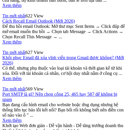
cửa hàng, hộ kinh doanh bán buôn, bán lẻ trên địa bàn ...
Xem thêm
Tin mới nhất
622 View
Cách Recall Email Outlook (Mới 2026)
Để thu hồi email Outlook: Mở thư mục Sent Items → Click đúp để
mở email muốn thu hồi → Chọn tab Message → Click Actions →
Chọn Recall This Message → ...
Xem thêm
Tin mới nhất
627 View
Khôi phục Email đã xóa vĩnh viễn trong Gmail được không? (Mới
2026)
Có thể, nhưng phụ thuộc vào loại tài khoản và thời gian kể từ khi
xóa. Đối với tài khoản cá nhân, cơ hội duy nhất nằm ở công cụ ...
Xem thêm
Tin mới nhất
569 View
Port SMTP là gì? Nên chọn cổng 25, 465 hay 587 để không bị
spam
Bạn đang cấu hình email cho website hoặc ứng dụng nhưng hệ
thống liên tục báo lỗi kết nối? Bạn bối rối không biết nên điền con
số nào vào ô " ...
Xem thêm
Khởi tạo Web đơn giản - Dễ vận hành - Dễ tăng trưởng doanh thu