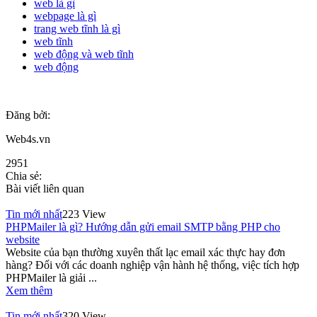
web là gì
webpage là gì
trang web tĩnh là gì
web tĩnh
web động và web tĩnh
web động
Đăng bởi:
Web4s.vn
2951
Chia sẻ:
Bài viết liên quan
Tin mới nhất
223 View
PHPMailer là gì? Hướng dẫn gửi email SMTP bằng PHP cho
website
Website của bạn thường xuyên thất lạc email xác thực hay đơn
hàng? Đối với các doanh nghiệp vận hành hệ thống, việc tích hợp
PHPMailer là giải ...
Xem thêm
Tin mới nhất
320 View