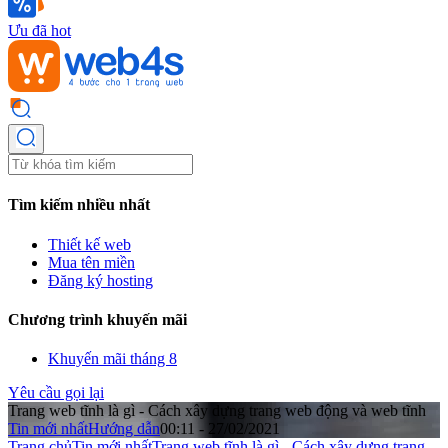
Ưu đã hot
Tìm kiếm nhiều nhất
Thiết kế web
Mua tên miền
Đăng ký hosting
Chương trình khuyến mãi
Khuyến mãi tháng 8
Yêu cầu gọi lại
Trang web tĩnh là gì - Cách xây dựng trang web động và web tĩnh
Tin mới nhất
Hướng dẫn
00:11 - 27/02/2021
Trang chủ
Tin mới nhất
Trang web tĩnh là gì - Cách xây dựng trang