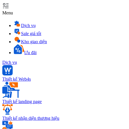
Menu
Dịch vụ
Sale giá tốt
Kho giao diện
Ưu đãi
Dịch vụ
Thiết kế Web4s
Thiết kế landing page
Thiết kế nhận diện thương hiệu