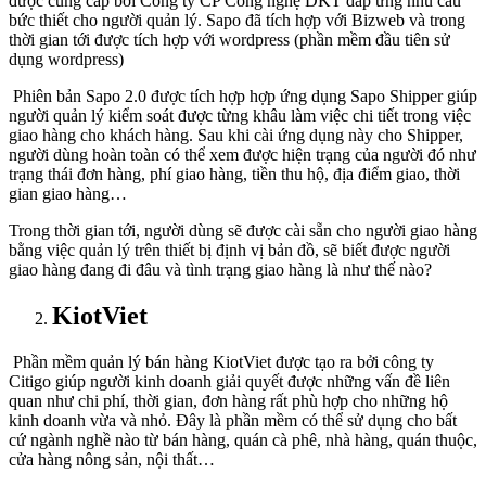
được cung cấp bởi Công ty CP Công nghệ DKT đáp ứng nhu cầu
bức thiết cho người quản lý. Sapo đã tích hợp với Bizweb và trong
thời gian tới được tích hợp với wordpress (phần mềm đầu tiên sử
dụng wordpress)
Phiên bản Sapo 2.0 được tích hợp hợp ứng dụng Sapo Shipper giúp
người quản lý kiểm soát được từng khâu làm việc chi tiết trong việc
giao hàng cho khách hàng. Sau khi cài ứng dụng này cho Shipper,
người dùng hoàn toàn có thể xem được hiện trạng của người đó như
trạng thái đơn hàng, phí giao hàng, tiền thu hộ, địa điểm giao, thời
gian giao hàng…
Trong thời gian tới, người dùng sẽ được cài sẵn cho người giao hàng
bằng việc quản lý trên thiết bị định vị bản đồ, sẽ biết được người
giao hàng đang đi đâu và tình trạng giao hàng là như thế nào?
KiotViet
Phần mềm quản lý bán hàng KiotViet được tạo ra bởi công ty
Citigo giúp người kinh doanh giải quyết được những vấn đề liên
quan như chi phí, thời gian, đơn hàng rất phù hợp cho những hộ
kinh doanh vừa và nhỏ. Đây là phần mềm có thể sử dụng cho bất
cứ ngành nghề nào từ bán hàng, quán cà phê, nhà hàng, quán thuộc,
cửa hàng nông sản, nội thất…