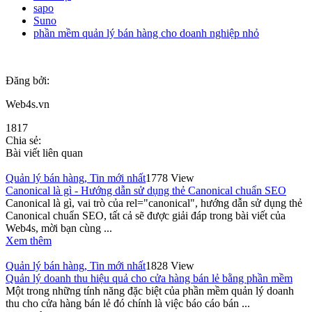
sapo
Suno
phần mềm quản lý bán hàng cho doanh nghiệp nhỏ
Đăng bởi:
Web4s.vn
1817
Chia sẻ:
Bài viết liên quan
Quản lý bán hàng
,
Tin mới nhất
1778 View
Canonical là gì - Hướng dẫn sử dụng thẻ Canonical chuẩn SEO
Canonical là gì, vai trò của rel="canonical", hướng dẫn sử dụng thẻ
Canonical chuẩn SEO, tất cả sẽ được giải đáp trong bài viết của
Web4s, mời bạn cùng ...
Xem thêm
Quản lý bán hàng
,
Tin mới nhất
1828 View
Quản lý doanh thu hiệu quả cho cửa hàng bán lẻ bằng phần mềm
Một trong những tính năng đặc biệt của phần mềm quản lý doanh
thu cho cửa hàng bán lẻ đó chính là việc báo cáo bán ...