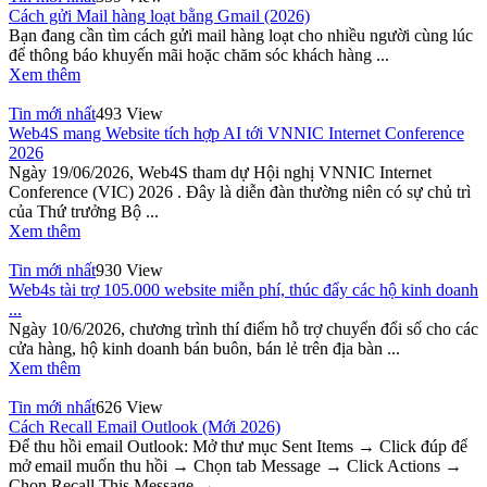
Cách gửi Mail hàng loạt bằng Gmail (2026)
Bạn đang cần tìm cách gửi mail hàng loạt cho nhiều người cùng lúc
để thông báo khuyến mãi hoặc chăm sóc khách hàng ...
Xem thêm
Tin mới nhất
493 View
Web4S mang Website tích hợp AI tới VNNIC Internet Conference
2026
Ngày 19/06/2026, Web4S tham dự Hội nghị VNNIC Internet
Conference (VIC) 2026 . Đây là diễn đàn thường niên có sự chủ trì
của Thứ trưởng Bộ ...
Xem thêm
Tin mới nhất
930 View
Web4s tài trợ 105.000 website miễn phí, thúc đẩy các hộ kinh doanh
...
Ngày 10/6/2026, chương trình thí điểm hỗ trợ chuyển đổi số cho các
cửa hàng, hộ kinh doanh bán buôn, bán lẻ trên địa bàn ...
Xem thêm
Tin mới nhất
626 View
Cách Recall Email Outlook (Mới 2026)
Để thu hồi email Outlook: Mở thư mục Sent Items → Click đúp để
mở email muốn thu hồi → Chọn tab Message → Click Actions →
Chọn Recall This Message → ...