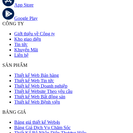
App Store
Google Play
CÔNG TY
Giới thiệu về Công ty
Kho giao diện
Tin tức
Khuyến Mãi
Liên hệ
SẢN PHẨM
Thiết kế Web Bán hàng
Thiết kế Web Tin tức
Thiết kế Web Doanh nghiệp
Thiết kế Website Theo yêu cầu
Thiết kế Web Bất động sản
Thiết kế Web Bệnh viện
BẢNG GIÁ
Bảng giá thiết kế Web4s
Bảng Giá Dịch Vụ Chăm Sóc
Thiết Kế Bộ Nhận Diện Thương Hiệu