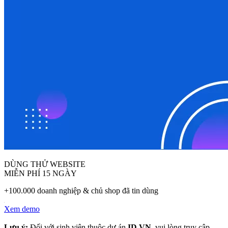
DÙNG THỬ WEBSITE
MIỄN PHÍ 15 NGÀY
+100.000 doanh nghiệp & chủ shop đã tin dùng
Xem demo
Lưu ý:
Đối với sinh viên thuộc dự án
ID.VN
, vui lòng truy cập