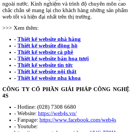
ngoài nước. Kinh nghiệm và trình độ chuyên môn cao
chắc chắn sẽ mang lại cho khách hàng những sản phẩm
web tốt và hiện đại nhất trên thị trường.
>>> Xem thêm:
-
Thiết kế website nhà hàng
-
Thiết kế website đồng hồ
-
Thiết kế website cà phê
-
Thiết kế website bán hoa tươi
-
Thiết kế website tin tức
-
Thiết kế website nội thất
-
Thiết kế website nha khoa
CÔNG TY CỔ PHẦN GIẢI PHÁP CÔNG NGHỆ
4S
- Hotline: (028) 7308 6680
- Website:
https://web4s.vn/
- Fanpage:
https://www.facebook.com/web4s
- Youtube: