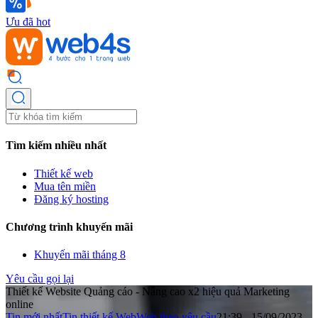
Ưu đã hot
Tìm kiếm nhiều nhất
Thiết kế web
Mua tên miền
Đăng ký hosting
Chương trình khuyến mãi
Khuyến mãi tháng 8
Yêu cầu gọi lại
Thiết kế Website Quảng cáo - Nâng cao x2 hiệu quả Marketing
online
Tin mới nhất
Tin thiết kế Web
Web theo yêu cầu
21:39 - 15/09/2023