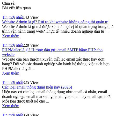
Chia sẻ:
Bài viết liên quan
Tin mới nhất
143 View
Website Admin là gì? Rủi ro khi website không có người quản trị
Website Admin là gì mà được xem là một vị trí quan trọng trong quá
trình vận hành trang web? Thực tế, nhiều doanh nghiệp đầu tư ...
Xem thêm
Tin mới nhất
228 View
PHPMailer là gì? Hướng dẫn gửi email SMTP bằng PHP cho
website
Website của bạn thường xuyên thất lạc email xác thực hay đơn
hàng? Đối với các doanh nghiệp vận hành hệ thống, việc tích hợp
PHPMailer là giải ...
Xem thêm
Tin mới nhất
325 View
Các loại email thông dụng hiện nay (2026)
Hiện nay có các loại email thông dụng như email cá nhân, email
doanh nghiệp, email marketing, email giao dịch hay email tạm thời.
Mỗi loại được thiết kế cho ...
Xem thêm
Tin mới nhất
359 View