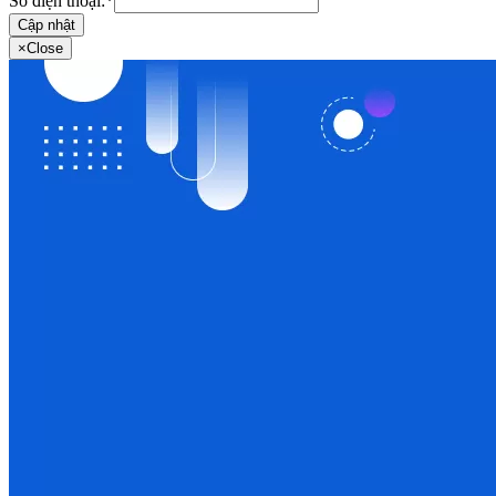
Số điện thoại:
*
Cập nhật
×
Close