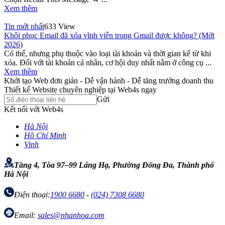
Xem thêm
Tin mới nhất
633 View
Khôi phục Email đã xóa vĩnh viễn trong Gmail được không? (Mới
2026)
Có thể, nhưng phụ thuộc vào loại tài khoản và thời gian kể từ khi
xóa. Đối với tài khoản cá nhân, cơ hội duy nhất nằm ở công cụ ...
Xem thêm
Khởi tạo Web đơn giản - Dễ vận hành - Dễ tăng trưởng doanh thu
Thiết kế Website chuyên nghiệp tại Web4s ngay
Gửi
Kết nối với Web4s
Hà Nội
Hồ Chí Minh
Vinh
Tầng 4, Tòa 97–99 Láng Hạ, Phường Đống Đa, Thành phố
Hà Nội
Điện thoại:
1900 6680
-
(024) 7308 6680
Email:
sales@nhanhoa.com