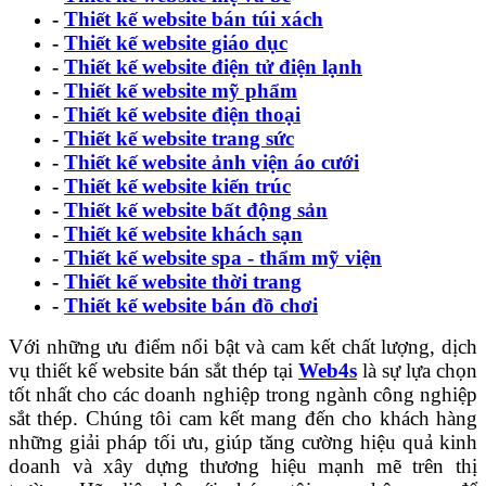
-
Thiết kế website bán túi xách
-
Thiết kế website giáo dục
-
Thiết kế website điện tử điện lạnh
-
Thiết kế website mỹ phẩm
-
Thiết kế website điện thoại
-
Thiết kế website trang sức
-
Thiết kế website ảnh viện áo cưới
-
Thiết kế website kiến trúc
-
Thiết kế website bất động sản
-
Thiết kế website khách sạn
-
Thiết kế website spa - thẩm mỹ viện
-
Thiết kế website thời trang
-
Thiết kế website bán đồ chơi
Với những ưu điểm nổi bật và cam kết chất lượng, dịch
vụ thiết kế website bán sắt thép tại
Web4s
là sự lựa chọn
tốt nhất cho các doanh nghiệp trong ngành công nghiệp
sắt thép. Chúng tôi cam kết mang đến cho khách hàng
những giải pháp tối ưu, giúp tăng cường hiệu quả kinh
doanh và xây dựng thương hiệu mạnh mẽ trên thị