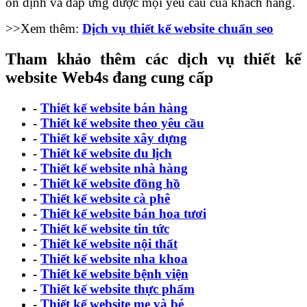
ổn định và đáp ứng được mọi yêu cầu của khách hàng.
>>Xem thêm:
Dịch vụ thiết kế website chuẩn seo
Tham khảo thêm các dịch vụ thiết kế
website Web4s đang cung cấp
-
Thiết kế website bán hàng
-
Thiết kế website theo yêu cầu
-
Thiết kế website xây dựng
-
Thiết kế website du lịch
-
Thiết kế website nhà hàng
-
Thiết kế website đồng hồ
-
Thiết kế website cà phê
-
Thiết kế website bán hoa tươi
-
Thiết kế website tin tức
-
Thiết kế website nội thất
-
Thiết kế website nha khoa
-
Thiết kế website bệnh viện
-
Thiết kế website thực phẩm
-
Thiết kế website mẹ và bé