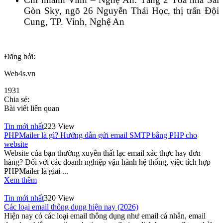
Gòn Sky, ngõ 26 Nguyễn Thái Học, thị trấn Đội
Cung, TP. Vinh, Nghệ An
Đăng bởi:
Web4s.vn
1931
Chia sẻ:
Bài viết liên quan
Tin mới nhất
223 View
PHPMailer là gì? Hướng dẫn gửi email SMTP bằng PHP cho
website
Website của bạn thường xuyên thất lạc email xác thực hay đơn
hàng? Đối với các doanh nghiệp vận hành hệ thống, việc tích hợp
PHPMailer là giải ...
Xem thêm
Tin mới nhất
320 View
Các loại email thông dụng hiện nay (2026)
Hiện nay có các loại email thông dụng như email cá nhân, email