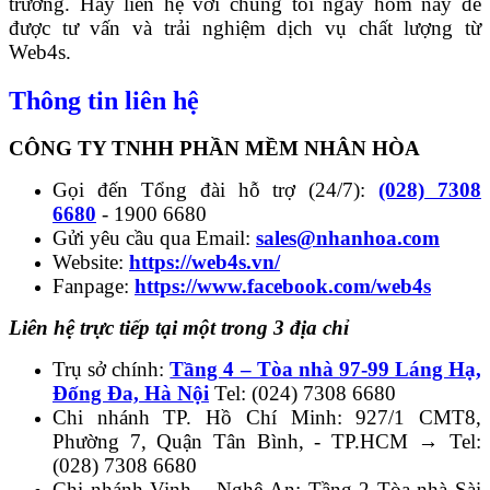
trường. Hãy liên hệ với chúng tôi ngay hôm nay để
được tư vấn và trải nghiệm dịch vụ chất lượng từ
Web4s.
Thông tin liên hệ
CÔNG TY TNHH PHẦN MỀM NHÂN HÒA
Gọi đến Tổng đài hỗ trợ (24/7):
(028) 7308
6680
- 1900 6680
Gửi yêu cầu qua Email:
sales@nhanhoa.com
Website:
https://web4s.vn/
Fanpage:
https://www.facebook.com/web4s
Liên hệ trực tiếp tại một trong 3 địa chỉ
Trụ sở chính:
Tầng 4 – Tòa nhà 97-99 Láng Hạ,
Đống Đa, Hà Nội
Tel: (024) 7308 6680
Chi nhánh TP. Hồ Chí Minh: 927/1 CMT8,
Phường 7, Quận Tân Bình, - TP.HCM → Tel:
(028) 7308 6680
Chi nhánh Vinh – Nghệ An: Tầng 2 Tòa nhà Sài