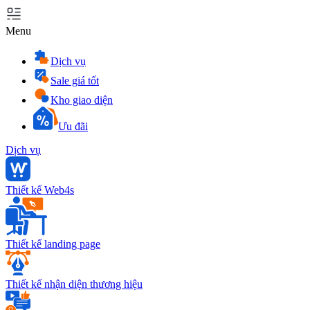
Menu
Dịch vụ
Sale giá tốt
Kho giao diện
Ưu đãi
Dịch vụ
Thiết kế Web4s
Thiết kế landing page
Thiết kế nhận diện thương hiệu