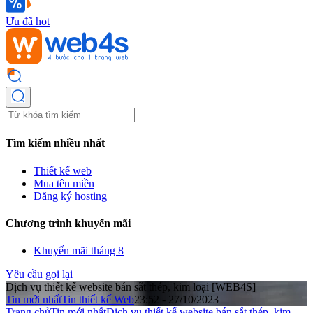
Ưu đã hot
Tìm kiếm nhiều nhất
Thiết kế web
Mua tên miền
Đăng ký hosting
Chương trình khuyến mãi
Khuyến mãi tháng 8
Yêu cầu gọi lại
Dịch vụ thiết kế website bán sắt thép, kim loại [WEB4S]
Tin mới nhất
Tin thiết kế Web
23:52 - 27/10/2023
Trang chủ
Tin mới nhất
Dịch vụ thiết kế website bán sắt thép, kim ...