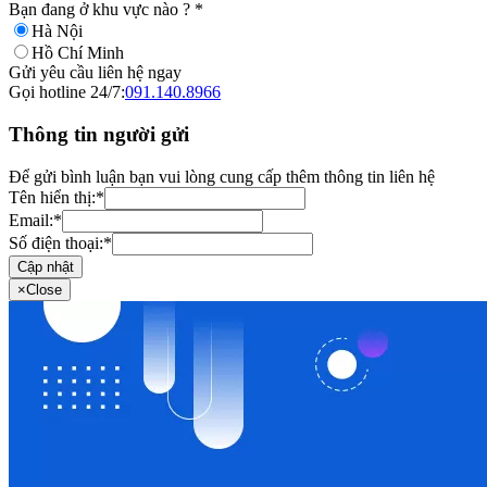
Bạn đang ở khu vực nào ?
*
Hà Nội
Hồ Chí Minh
Gửi yêu cầu liên hệ ngay
Gọi hotline 24/7:
091.140.8966
Thông tin người gửi
Để gửi bình luận bạn vui lòng cung cấp thêm thông tin liên hệ
Tên hiển thị:
*
Email:
*
Số điện thoại:
*
Cập nhật
×
Close