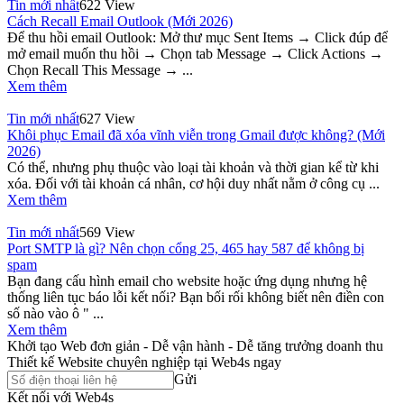
Tin mới nhất
622 View
Cách Recall Email Outlook (Mới 2026)
Để thu hồi email Outlook: Mở thư mục Sent Items → Click đúp để
mở email muốn thu hồi → Chọn tab Message → Click Actions →
Chọn Recall This Message → ...
Xem thêm
Tin mới nhất
627 View
Khôi phục Email đã xóa vĩnh viễn trong Gmail được không? (Mới
2026)
Có thể, nhưng phụ thuộc vào loại tài khoản và thời gian kể từ khi
xóa. Đối với tài khoản cá nhân, cơ hội duy nhất nằm ở công cụ ...
Xem thêm
Tin mới nhất
569 View
Port SMTP là gì? Nên chọn cổng 25, 465 hay 587 để không bị
spam
Bạn đang cấu hình email cho website hoặc ứng dụng nhưng hệ
thống liên tục báo lỗi kết nối? Bạn bối rối không biết nên điền con
số nào vào ô " ...
Xem thêm
Khởi tạo Web đơn giản - Dễ vận hành - Dễ tăng trưởng doanh thu
Thiết kế Website chuyên nghiệp tại Web4s ngay
Gửi
Kết nối với Web4s