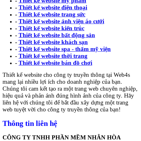
-
Thiết kế website mỹ phẩm
-
Thiết kế website điện thoại
-
Thiết kế website trang sức
-
Thiết kế website ảnh viện áo cưới
-
Thiết kế website kiến trúc
-
Thiết kế website bất động sản
-
Thiết kế website khách sạn
-
Thiết kế website spa - thẩm mỹ viện
-
Thiết kế website thời trang
-
Thiết kế website bán đồ chơi
Thiết kế website cho công ty truyền thông tại Web4s
mang lại nhiều lợi ích cho doanh nghiệp của bạn.
Chúng tôi cam kết tạo ra một trang web chuyên nghiệp,
hiệu quả và phản ánh đúng hình ảnh của công ty. Hãy
liên hệ với chúng tôi để bắt đầu xây dựng một trang
web tuyệt vời cho công ty truyền thông của bạn!
Thông tin liên hệ
CÔNG TY TNHH PHẦN MỀM NHÂN HÒA