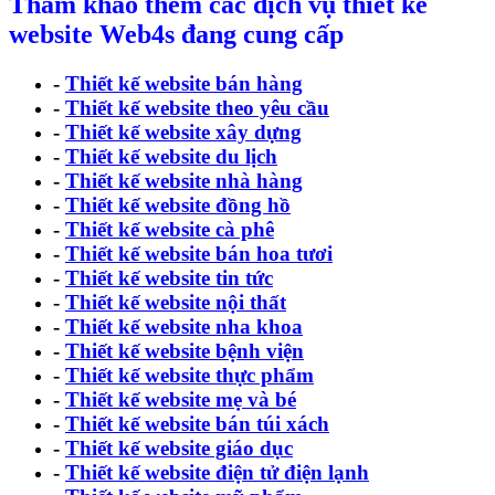
Tham khảo thêm các dịch vụ thiết kế
website Web4s đang cung cấp
-
Thiết kế website bán hàng
-
Thiết kế website theo yêu cầu
-
Thiết kế website xây dựng
-
Thiết kế website du lịch
-
Thiết kế website nhà hàng
-
Thiết kế website đồng hồ
-
Thiết kế website cà phê
-
Thiết kế website bán hoa tươi
-
Thiết kế website tin tức
-
Thiết kế website nội thất
-
Thiết kế website nha khoa
-
Thiết kế website bệnh viện
-
Thiết kế website thực phẩm
-
Thiết kế website mẹ và bé
-
Thiết kế website bán túi xách
-
Thiết kế website giáo dục
-
Thiết kế website điện tử điện lạnh