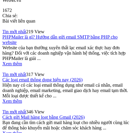
Web4s.vn
1672
Chia sẻ:
Bài viết liên quan
Tin mới nhất
219 View
PHPMailer là gì? Hướng dẫn gửi email SMTP bằng PHP cho
website
Website của bạn thường xuyên thất lạc email xác thực hay đơn
hàng? Đối với các doanh nghiệp vận hành hệ thống, việc tích hợp
PHPMailer là giải ...
Xem thêm
Tin mới nhất
317 View
Các loại email thông dụng hiện nay (2026)
Hiện nay có các loại email thông dụng như email cá nhân, email
doanh nghiệp, email marketing, email giao dịch hay email tạm thời.
Mỗi loại được thiết kế cho ...
Xem thêm
Tin mới nhất
346 View
Cách gửi Mail hàng loạt bằng Gmail (2026)
Bạn đang cần tìm cách gửi mail hàng loạt cho nhiều người cùng lúc
để thông báo khuyến mãi hoặc chăm sóc khách hàng ...