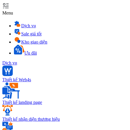
Menu
Dịch vụ
Sale giá tốt
Kho giao diện
Ưu đãi
Dịch vụ
Thiết kế Web4s
Thiết kế landing page
Thiết kế nhận diện thương hiệu