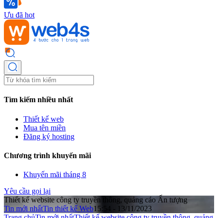
Ưu đã hot
Tìm kiếm nhiều nhất
Thiết kế web
Mua tên miền
Đăng ký hosting
Chương trình khuyến mãi
Khuyến mãi tháng 8
Yêu cầu gọi lại
Thiết kế website công ty truyền thông, quảng cáo Ấn tượng
Tin mới nhất
Tin thiết kế Web
15:54 - 13/11/2023
Trang chủ
Tin mới nhất
Thiết kế website công ty truyền thông, quảng