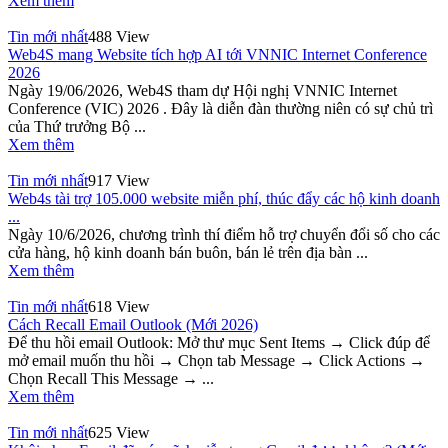
Xem thêm
Tin mới nhất
488 View
Web4S mang Website tích hợp AI tới VNNIC Internet Conference
2026
Ngày 19/06/2026, Web4S tham dự Hội nghị VNNIC Internet
Conference (VIC) 2026 . Đây là diễn đàn thường niên có sự chủ trì
của Thứ trưởng Bộ ...
Xem thêm
Tin mới nhất
917 View
Web4s tài trợ 105.000 website miễn phí, thúc đẩy các hộ kinh doanh
...
Ngày 10/6/2026, chương trình thí điểm hỗ trợ chuyển đổi số cho các
cửa hàng, hộ kinh doanh bán buôn, bán lẻ trên địa bàn ...
Xem thêm
Tin mới nhất
618 View
Cách Recall Email Outlook (Mới 2026)
Để thu hồi email Outlook: Mở thư mục Sent Items → Click đúp để
mở email muốn thu hồi → Chọn tab Message → Click Actions →
Chọn Recall This Message → ...
Xem thêm
Tin mới nhất
625 View