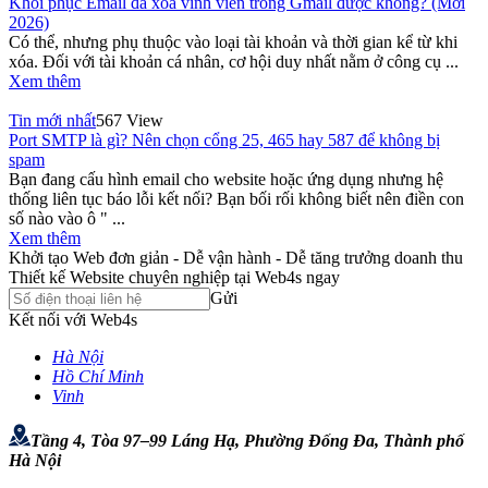
Khôi phục Email đã xóa vĩnh viễn trong Gmail được không? (Mới
2026)
Có thể, nhưng phụ thuộc vào loại tài khoản và thời gian kể từ khi
xóa. Đối với tài khoản cá nhân, cơ hội duy nhất nằm ở công cụ ...
Xem thêm
Tin mới nhất
567 View
Port SMTP là gì? Nên chọn cổng 25, 465 hay 587 để không bị
spam
Bạn đang cấu hình email cho website hoặc ứng dụng nhưng hệ
thống liên tục báo lỗi kết nối? Bạn bối rối không biết nên điền con
số nào vào ô " ...
Xem thêm
Khởi tạo Web đơn giản - Dễ vận hành - Dễ tăng trưởng doanh thu
Thiết kế Website chuyên nghiệp tại Web4s ngay
Gửi
Kết nối với Web4s
Hà Nội
Hồ Chí Minh
Vinh
Tầng 4, Tòa 97–99 Láng Hạ, Phường Đống Đa, Thành phố
Hà Nội