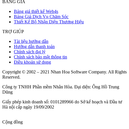
BẢNG GIÁ
Bảng giá thiết kế Web4s
Bảng Giá Dịch Vụ Chăm Sóc
Thiết Kế Bộ Nhận Diện Thương Hiệu
TRỢ GIÚP
Tài liệu hướng dẫn
Hướng dẫn thanh toán
Chính sách đại lý
Chính sách bảo mật thông tin
Điều khoản sử dụng
Copyright © 2002 – 2021 Nhan Hoa Software Company. All Rights
Reserved.
Công ty TNHH Phần mềm Nhân Hòa. Đại diện: Ông Hồ Trung
Dũng
Giấy phép kinh doanh số: 0101289966 do Sở kế hoạch và Đầu tư
Hà nội cấp ngày 19/09/2002
Cộng đồng