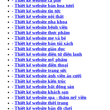
-
Thiết kế website cà phê
-
Thiết kế website bán hoa tươi
-
Thiết kế website tin tức
-
Thiết kế website nội thất
-
Thiết kế website nha khoa
-
Thiết kế website bệnh viện
-
Thiết kế website thực phẩm
-
Thiết kế website mẹ và bé
-
Thiết kế website bán túi xách
-
Thiết kế website giáo dục
-
Thiết kế website điện tử điện lạnh
-
Thiết kế website mỹ phẩm
-
Thiết kế website điện thoại
-
Thiết kế website trang sức
-
Thiết kế website ảnh viện áo cưới
-
Thiết kế website kiến trúc
-
Thiết kế website bất động sản
-
Thiết kế website khách sạn
-
Thiết kế website spa - thẩm mỹ viện
-
Thiết kế website thời trang
-
Thiết kế website bán đồ chơi