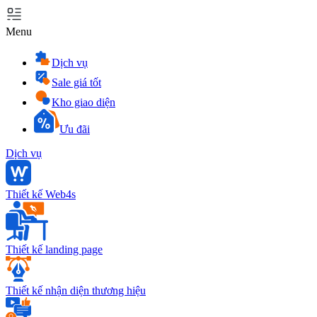
Menu
Dịch vụ
Sale giá tốt
Kho giao diện
Ưu đãi
Dịch vụ
Thiết kế Web4s
Thiết kế landing page
Thiết kế nhận diện thương hiệu