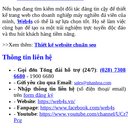
Nếu bạn đang tìm kiếm một đối tác đáng tin cậy để thiết
kế trang web cho doanh nghiệp máy nghiền đá viên của
mình,
Web4s
có thể là sự lựa chọn tốt. Họ sẽ làm việc
cùng bạn để tạo ra một trải nghiệm trực tuyến độc đáo
và thu hút khách hàng tiềm năng.
>>Xem thêm:
Thiết kế website chuẩn seo
Thông tin liên hệ
-
Gọi đến Tổng đài hỗ trợ (24/7)
:
(028) 7308
6680
- 1900 6680
-
Gửi yêu cầu qua Email
:
sales@nhanhoa.com
-
Nhập thông tin liên hệ
(số điện thoại/ email)
trên
form đăng ký
-
Website
:
https://web4s.vn/
-
Fanpage
:
https://www.facebook.com/web4s
-
Youtube
:
https://www.youtube.com/channel/U
Pcg