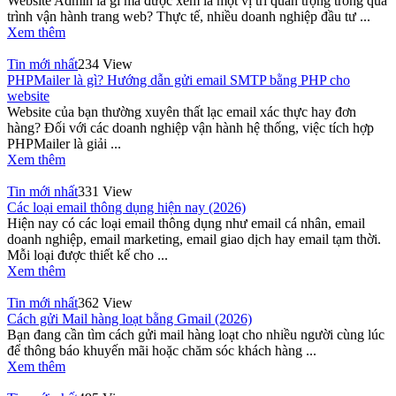
Website Admin là gì mà được xem là một vị trí quan trọng trong quá
trình vận hành trang web? Thực tế, nhiều doanh nghiệp đầu tư ...
Xem thêm
Tin mới nhất
234 View
PHPMailer là gì? Hướng dẫn gửi email SMTP bằng PHP cho
website
Website của bạn thường xuyên thất lạc email xác thực hay đơn
hàng? Đối với các doanh nghiệp vận hành hệ thống, việc tích hợp
PHPMailer là giải ...
Xem thêm
Tin mới nhất
331 View
Các loại email thông dụng hiện nay (2026)
Hiện nay có các loại email thông dụng như email cá nhân, email
doanh nghiệp, email marketing, email giao dịch hay email tạm thời.
Mỗi loại được thiết kế cho ...
Xem thêm
Tin mới nhất
362 View
Cách gửi Mail hàng loạt bằng Gmail (2026)
Bạn đang cần tìm cách gửi mail hàng loạt cho nhiều người cùng lúc
để thông báo khuyến mãi hoặc chăm sóc khách hàng ...
Xem thêm