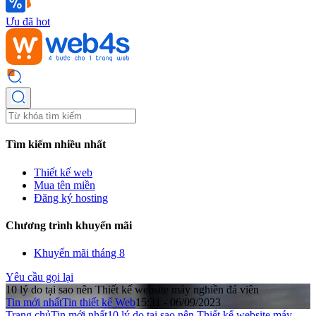
Ưu đã hot
Tìm kiếm nhiều nhất
Thiết kế web
Mua tên miền
Đăng ký hosting
Chương trình khuyến mãi
Khuyến mãi tháng 8
Yêu cầu gọi lại
10 lý do tại sao nên Thiết kế website máy nghiền đá viên
Tin mới nhất
Tin thiết kế Web
15:31 - 06/09/2023
Trang chủ
Tin mới nhất
10 lý do tại sao nên Thiết kế website máy ...