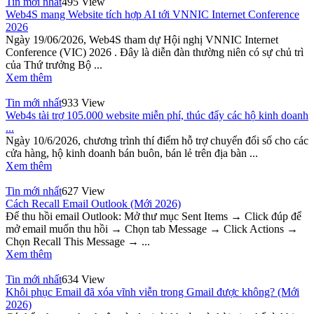
Tin mới nhất
495 View
Web4S mang Website tích hợp AI tới VNNIC Internet Conference
2026
Ngày 19/06/2026, Web4S tham dự Hội nghị VNNIC Internet
Conference (VIC) 2026 . Đây là diễn đàn thường niên có sự chủ trì
của Thứ trưởng Bộ ...
Xem thêm
Tin mới nhất
933 View
Web4s tài trợ 105.000 website miễn phí, thúc đẩy các hộ kinh doanh
...
Ngày 10/6/2026, chương trình thí điểm hỗ trợ chuyển đổi số cho các
cửa hàng, hộ kinh doanh bán buôn, bán lẻ trên địa bàn ...
Xem thêm
Tin mới nhất
627 View
Cách Recall Email Outlook (Mới 2026)
Để thu hồi email Outlook: Mở thư mục Sent Items → Click đúp để
mở email muốn thu hồi → Chọn tab Message → Click Actions →
Chọn Recall This Message → ...
Xem thêm
Tin mới nhất
634 View
Khôi phục Email đã xóa vĩnh viễn trong Gmail được không? (Mới
2026)