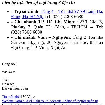
Liên hệ trực tiếp tại một trong 3 địa chỉ
-
Trụ sở chính
:
Tầng 4 – Tòa nhà 97-99 Láng Hạ,
Đống Đa, Hà Nội
Tel: (024) 7308 6680
-
Chi nhánh TP. Hồ Chí Minh
: 927/1 CMT8,
Phường 7, Quận Tân Bình, - TP.HCM → Tel:
(028) 7308 6680
-
Chi nhánh Vinh – Nghệ An
: Tầng 2 Tòa nhà
Sài Gòn Sky, ngõ 26 Nguyễn Thái Học, thị trấn
Đội Cung, TP. Vinh, Nghệ An
Đăng bởi:
Web4s.vn
1847
Chia sẻ:
Bài viết liên quan
Tin mới nhất
150 View
Website Admin là gì? Rủi ro khi website không có người quản trị