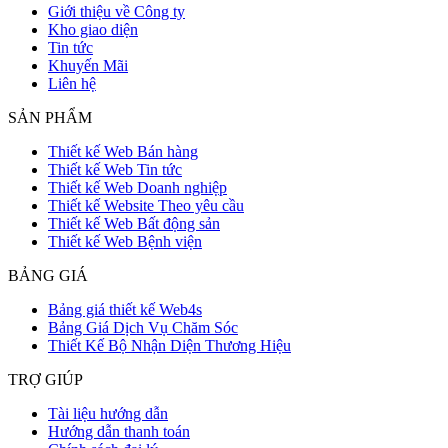
Giới thiệu về Công ty
Kho giao diện
Tin tức
Khuyến Mãi
Liên hệ
SẢN PHẨM
Thiết kế Web Bán hàng
Thiết kế Web Tin tức
Thiết kế Web Doanh nghiệp
Thiết kế Website Theo yêu cầu
Thiết kế Web Bất động sản
Thiết kế Web Bệnh viện
BẢNG GIÁ
Bảng giá thiết kế Web4s
Bảng Giá Dịch Vụ Chăm Sóc
Thiết Kế Bộ Nhận Diện Thương Hiệu
TRỢ GIÚP
Tài liệu hướng dẫn
Hướng dẫn thanh toán