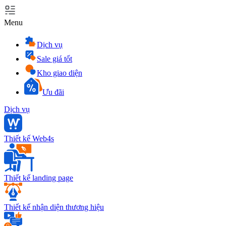
Menu
Dịch vụ
Sale giá tốt
Kho giao diện
Ưu đãi
Dịch vụ
Thiết kế Web4s
Thiết kế landing page
Thiết kế nhận diện thương hiệu