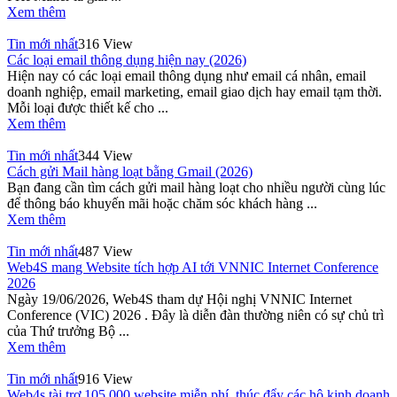
Xem thêm
Tin mới nhất
316 View
Các loại email thông dụng hiện nay (2026)
Hiện nay có các loại email thông dụng như email cá nhân, email
doanh nghiệp, email marketing, email giao dịch hay email tạm thời.
Mỗi loại được thiết kế cho ...
Xem thêm
Tin mới nhất
344 View
Cách gửi Mail hàng loạt bằng Gmail (2026)
Bạn đang cần tìm cách gửi mail hàng loạt cho nhiều người cùng lúc
để thông báo khuyến mãi hoặc chăm sóc khách hàng ...
Xem thêm
Tin mới nhất
487 View
Web4S mang Website tích hợp AI tới VNNIC Internet Conference
2026
Ngày 19/06/2026, Web4S tham dự Hội nghị VNNIC Internet
Conference (VIC) 2026 . Đây là diễn đàn thường niên có sự chủ trì
của Thứ trưởng Bộ ...
Xem thêm
Tin mới nhất
916 View
Web4s tài trợ 105.000 website miễn phí, thúc đẩy các hộ kinh doanh