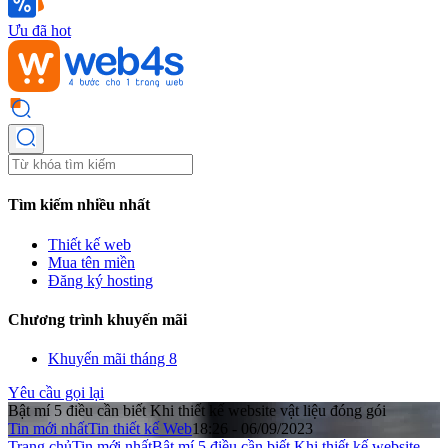
Ưu đã hot
Tìm kiếm nhiều nhất
Thiết kế web
Mua tên miền
Đăng ký hosting
Chương trình khuyến mãi
Khuyến mãi tháng 8
Yêu cầu gọi lại
Bật mí 5 điều cần biết Khi thiết kế website vật liệu đóng gói
Tin mới nhất
Tin thiết kế Web
18:26 - 06/09/2023
Trang chủ
Tin mới nhất
Bật mí 5 điều cần biết Khi thiết kế website ...