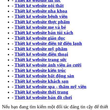
-
Thiết kế website tin tức
-
Thiết kế website nội thất
-
Thiết kế website nha khoa
-
Thiết kế website bệnh viện
-
Thiết kế website thực phẩm
-
Thiết kế website mẹ và bé
-
Thiết kế website bán túi xách
-
Thiết kế website giáo dục
-
Thiết kế website điện tử điện lạnh
-
Thiết kế website mỹ phẩm
-
Thiết kế website điện thoại
-
Thiết kế website trang sức
-
Thiết kế website ảnh viện áo cưới
-
Thiết kế website kiến trúc
-
Thiết kế website bất động sản
-
Thiết kế website khách sạn
-
Thiết kế website spa - thẩm mỹ viện
-
Thiết kế website thời trang
-
Thiết kế website bán đồ chơi
Nếu bạn đang tìm kiếm một đối tác đáng tin cậy để thiết