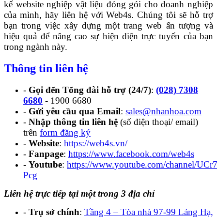
kế website nghiệp vật liệu đóng gói cho doanh nghiệp
của mình, hãy liên hệ với Web4s. Chúng tôi sẽ hỗ trợ
bạn trong việc xây dựng một trang web ấn tượng và
hiệu quả để nâng cao sự hiện diện trực tuyến của bạn
trong ngành này.
Thông tin liên hệ
-
Gọi đến Tổng đài hỗ trợ (24/7)
:
(028) 7308
6680
- 1900 6680
-
Gửi yêu cầu qua Email
:
sales@nhanhoa.com
-
Nhập thông tin liên hệ
(số điện thoại/ email)
trên
form đăng ký
-
Website
:
https://web4s.vn/
-
Fanpage
:
https://www.facebook.com/web4s
-
Youtube
:
https://www.youtube.com/channel/U
Pcg
Liên hệ trực tiếp tại một trong 3 địa chỉ
-
Trụ sở chính
:
Tầng 4 – Tòa nhà 97-99 Láng Hạ,