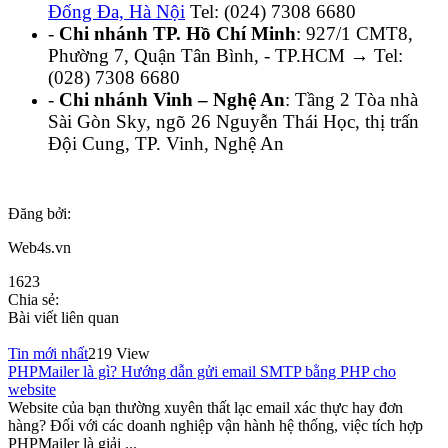
Đống Đa, Hà Nội
Tel: (024) 7308 6680
-
Chi nhánh TP. Hồ Chí Minh
: 927/1 CMT8,
Phường 7, Quận Tân Bình, - TP.HCM → Tel:
(028) 7308 6680
-
Chi nhánh Vinh – Nghệ An
: Tầng 2 Tòa nhà
Sài Gòn Sky, ngõ 26 Nguyễn Thái Học, thị trấn
Đội Cung, TP. Vinh, Nghệ An
Đăng bởi:
Web4s.vn
1623
Chia sẻ:
Bài viết liên quan
Tin mới nhất
219 View
PHPMailer là gì? Hướng dẫn gửi email SMTP bằng PHP cho
website
Website của bạn thường xuyên thất lạc email xác thực hay đơn
hàng? Đối với các doanh nghiệp vận hành hệ thống, việc tích hợp
PHPMailer là giải ...